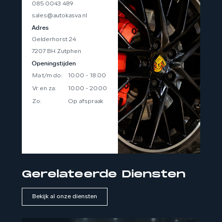
085 0043 489
sales@autokasva.nl
Adres
Gelderhorst 24
7207 BH Zutphen
Openingstijden
Ma t/m do:
10.00 - 18.00
Vr en za:
10.00 - 20.00
Zo:
Op afspraak
Eventueel avonden ook
mogelijk op afspraak.
Gerelateerde Diensten
Bekijk al onze diensten