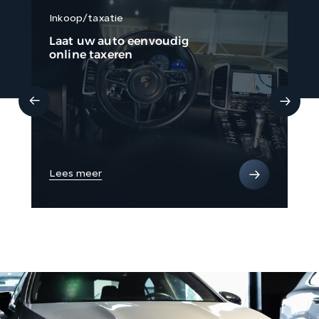
Inkoop/taxatie
Fi
Laat uw auto eenvoudig
Li
online taxeren
be
Lees meer
Le