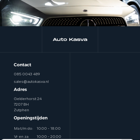
Contact
085 0043 489
sales@autokasva.nl
Adres
Gelderhorst 24
7207 BH
Zutphen
Openingstijden
Ma t/m do:
10.00 - 18.00
Vr en za:
10.00 - 20.00