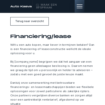
MAAK EEN
AFSPRAAK
Terug naar overzicht
HOME
Financiering/lease
AANBOD
Wilt u een auto kopen, maar liever in termijnen betalen? Dan
is een financiering of leaseconstructie wellicht de ideale
DIENSTEN
oplossing voor u.
Bij [company_name] begrijpen we dat het aangaan van een
VERKOCHT
financiering geen alledaagse beslissing is. Daarom nemen
we graag de tijd om u persoonlijk en helder te adviseren –
zodat u met een goed gevoel de juiste keuze maakt.
OVER ONS
Dankzij onze samenwerking met betrouwbare
financierings- en leasemaatschappijen bieden we flexibele
CONTACT
oplossingen voor zowel particuliere als zakelijke rijders.
Onze partners vergelijken diverse banken en zorgen altijd
voor een aantrekkelijk rentetarief, afgestemd op uw
situatie