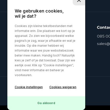
We gebruiken cookies,
wil je dat?
Cookies zijn kleine tekstbestanden met
Conta
informatie erin. Die plaatsen we kort op je
apparaat. Zo zien we bijvoorbeeld welke
085 0
pagina’s je zag, waar je afhaakte en wat je
sales@
invulde. Op die manier hebben wij
informatie waar we jouw websitebezoek
beter mee maken. Handig toch? Natuurlijk
kies je zelf of je dat toestaat. Daar zijn we
eerlijk over. Klik op “Cookie instellingen”,
vind meer informatie en beheer je
voorkeuren.
Cookie instellingen
Cookies weigeren
Privacy policy
Ga akkoord