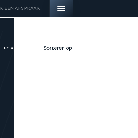
K EEN AFSPRAAK
HOME
Reset filters
Sorteren op
AANBOD
DIENSTEN
VERKOCHT
OVER ONS
CONTACT