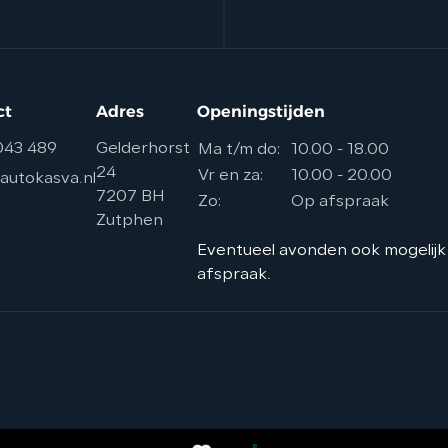
ct
Adres
Openingstijden
043 489
Gelderhorst
Ma t/m do:
10.00 - 18.00
24
Vr en za:
10.00 - 20.00
autokasva.nl
7207 BH
Zo:
Op afspraak
Zutphen
Eventueel avonden ook mogelijk
afspraak.