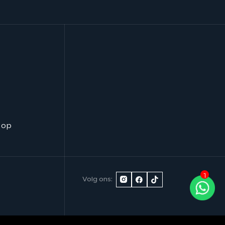
 op
1
Volg ons: