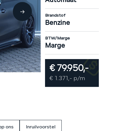
Automaat
Brandstof
Benzine
BTW/Marge
Marge
€ 79.950,-
€ 1.371,- p/m
p ons
Inruilvoorstel