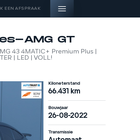
K EEN AFSPRAAK
HOME
es-AMG GT
MG 43 4MATIC+ Premium Plus |
AANBOD
ER | LED | VOLL!
DIENSTEN
Kiloneterstand
VERKOCHT
66.431 km
OVER ONS
Bouwjaar
26-08-2022
CONTACT
Transmissie