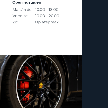
Openingstijden
Ma t/m do:
10.00 - 18.00
Vr en za:
10.00 - 20.00
Zo:
Op afspraak
Eventueel avonden ook
mogelijk op afspraak.