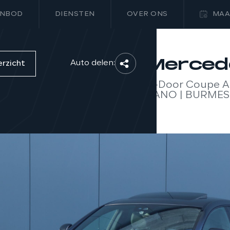
NBOD
DIENSTEN
OVER ONS
MAA
Merced
Auto delen:
erzicht
4-Door Coupe A
PANO | BURMEST