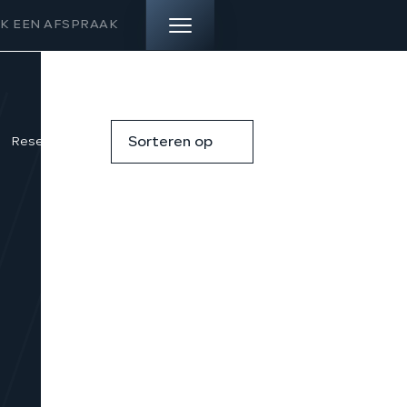
K EEN AFSPRAAK
HOME
Reset filters
Sorteren op
AANBOD
DIENSTEN
VERKOCHT
OVER ONS
CONTACT