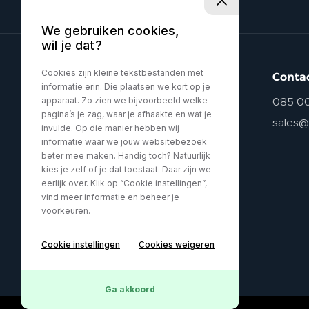
We gebruiken cookies,
wil je dat?
Cookies zijn kleine tekstbestanden met
Conta
informatie erin. Die plaatsen we kort op je
apparaat. Zo zien we bijvoorbeeld welke
085 0
pagina’s je zag, waar je afhaakte en wat je
sales@
invulde. Op die manier hebben wij
informatie waar we jouw websitebezoek
beter mee maken. Handig toch? Natuurlijk
kies je zelf of je dat toestaat. Daar zijn we
eerlijk over. Klik op “Cookie instellingen”,
vind meer informatie en beheer je
voorkeuren.
Cookie instellingen
Cookies weigeren
Privacy policy
Ga akkoord