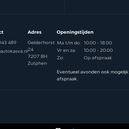
ct
Adres
Openingstijden
043 489
Gelderhorst
Ma t/m do:
10.00 - 18.00
24
Vr en za:
10.00 - 20.00
autokasva.nl
7207 BH
Zo:
Op afspraak
Zutphen
Eventueel avonden ook mogelijk
afspraak.