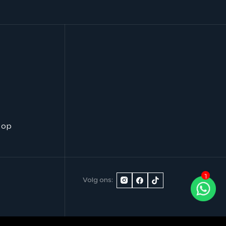
 op
1
Volg ons: