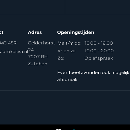
ct
Adres
Openingstijden
043 489
Gelderhorst
Ma t/m do:
10.00 - 18.00
24
Vr en za:
10.00 - 20.00
autokasva.nl
7207 BH
Zo:
Op afspraak
Zutphen
Eventueel avonden ook mogelijk
afspraak.