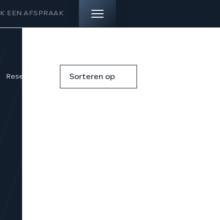
K EEN AFSPRAAK
HOME
Reset filters
Sorteren op
AANBOD
DIENSTEN
VERKOCHT
OVER ONS
CONTACT