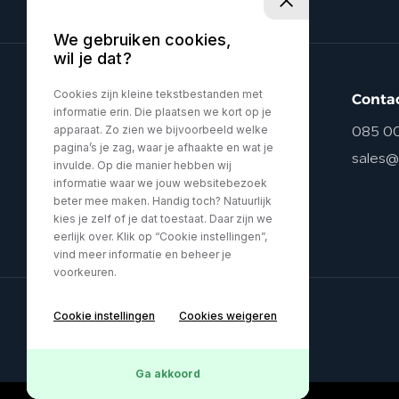
We gebruiken cookies,
wil je dat?
Cookies zijn kleine tekstbestanden met
Conta
informatie erin. Die plaatsen we kort op je
apparaat. Zo zien we bijvoorbeeld welke
085 0
pagina’s je zag, waar je afhaakte en wat je
sales@
invulde. Op die manier hebben wij
informatie waar we jouw websitebezoek
beter mee maken. Handig toch? Natuurlijk
kies je zelf of je dat toestaat. Daar zijn we
eerlijk over. Klik op “Cookie instellingen”,
vind meer informatie en beheer je
voorkeuren.
Cookie instellingen
Cookies weigeren
Privacy policy
Ga akkoord