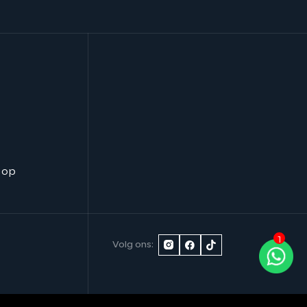
 op
1
Volg ons: