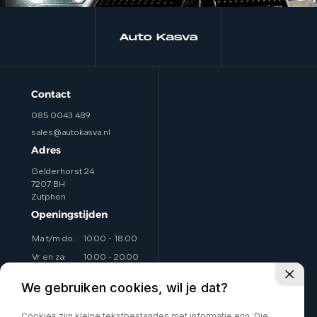
Contact
085 0043 489
sales@autokasva.nl
Adres
Gelderhorst 24
7207 BH
Zutphen
Openingstijden
Ma t/m do:
10.00 - 18.00
Vr en za:
10.00 - 20.00
Zo:
Op afspraak
We gebruiken cookies, wil je dat?
Eventueel avonden ook
Cookies zijn kleine tekstbestanden met informatie erin. Die