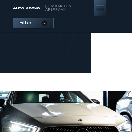
MAAK EEN
AFSPRAAK
Filter
2
HOME
AANBOD
DIENSTEN
VERKOCHT
OVER ONS
CONTACT