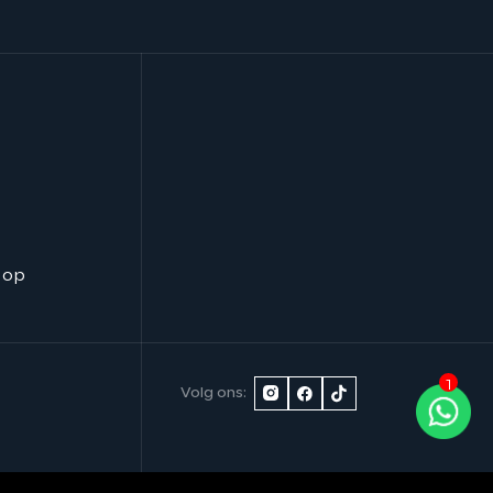
 op
1
Volg ons: