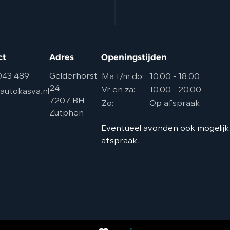
ct
Adres
Openingstijden
043 489
Gelderhorst
Ma t/m do:
10.00 - 18.00
24
Vr en za:
10.00 - 20.00
autokasva.nl
7207 BH
Zo:
Op afspraak
Zutphen
Eventueel avonden ook mogelijk
afspraak.