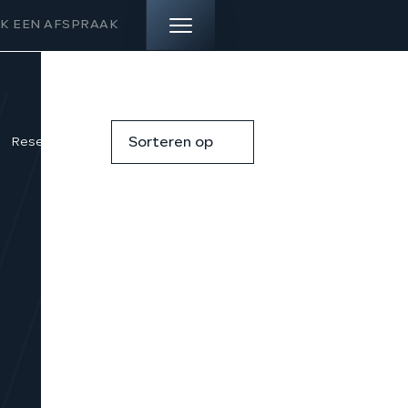
K EEN AFSPRAAK
HOME
Reset filters
Sorteren op
AANBOD
DIENSTEN
VERKOCHT
OVER ONS
CONTACT