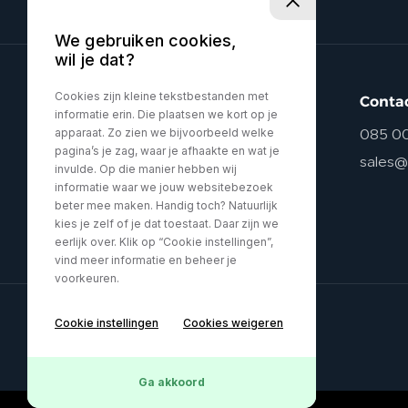
We gebruiken cookies,
wil je dat?
Cookies zijn kleine tekstbestanden met
Conta
informatie erin. Die plaatsen we kort op je
apparaat. Zo zien we bijvoorbeeld welke
085 0
pagina’s je zag, waar je afhaakte en wat je
sales@
invulde. Op die manier hebben wij
informatie waar we jouw websitebezoek
beter mee maken. Handig toch? Natuurlijk
kies je zelf of je dat toestaat. Daar zijn we
eerlijk over. Klik op “Cookie instellingen”,
vind meer informatie en beheer je
voorkeuren.
Cookie instellingen
Cookies weigeren
Privacy policy
Ga akkoord